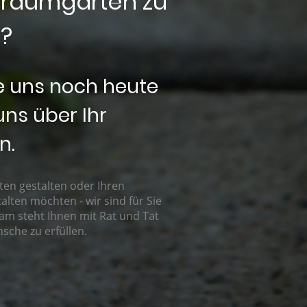
 Traumgarten zu
n?
ie uns noch heute
uns über Ihr
n.
ten gestalten oder Ihren
ten möchten - wir sind für Sie
eam steht Ihnen mit Rat und Tat
sche zu erfüllen.