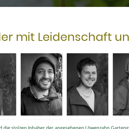
er mit Leidenschaft u
nd die stolzen Inhaber der angesehenen Löwenzahn Garteng