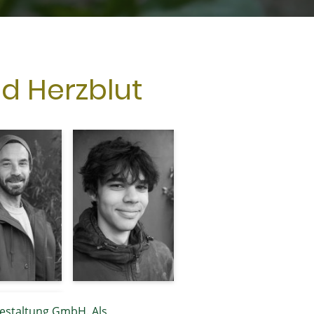
nd Herzblut
estaltung GmbH. Als