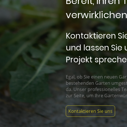
Bereit, Ihren
verwirkliche
Kontaktieren S
und lassen Sie 
Projekt spreche
Egal, ob Sie einen neuen Gar
bestehenden Garten umgestal
da. Unser professionelles T
zur Seite, um Ihre Gartenwün
Kontaktieren Sie uns