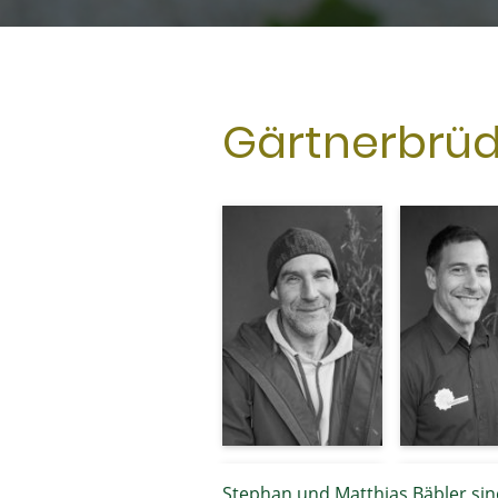
Gärtnerbrüd
Stephan und Matthias Bäbler si